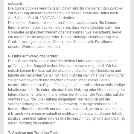
gelöscht.
Die durch Cookies verarbeiteten Daten sind für die genannten Zwecke
zur Wahrung unserer berechtigten Interessen sowie der Dritter nach
Art. 6 Abs. 1 S. 1 lit. f DSGVO erforderlich.
Die meisten Browser akzeptieren Cookies automatisch. Sie können
Ihren Browser jedoch so konfigurieren, dass keine Cookies auf Ihrem
Computer gespeichert werden oder stets ein Hinweis erscheint, bevor
ein neuer Cookie angelegt wird. Die vollständige Deaktivierung von
Cookies kann jedoch dazu führen, dass Sie nicht alle Funktionen
unserer Website nutzen können.
6. Links auf Web-Sites Dritter
Die auf unserer Webseite veröffentlichten Links werden von uns mit
größtmöglicher Sorgfalt recherchiert und zusammengestellt. Wir haben
jedoch keinen Einfluss auf die aktuelle und zukünftige Gestaltung und
Inhalte der verlinkten Seiten. Wir sind nicht für den Inhalt der verknüpften
Seiten verantwortlich und machen uns den Inhalt dieser Seiten
ausdrücklich nicht zu Eigen. Für illegale, fehlerhafte oder unvollständige
Inhalte sowie für Schäden, die durch die Nutzung oder Nichtnutzung der
Informationen entstehen, haftet allein der Anbieter der Web-Site, auf die
verwiesen wurde. Die Haftung desjenigen, der lediglich auf die
Veröffentlichung durch einen Link hinweist, ist ausgeschlossen. Für
fremde Hinweise sind wir nur dann verantwortlich, wenn wir von ihnen,
d.h. auch von einem eventuellen rechtswidrigen bzw. strafbaren Inhalt,
positive Kenntnis haben und es uns technisch möglich und zumutbar ist,
deren Nutzung zu verhindern.
7. Analyse und Tracking Tools