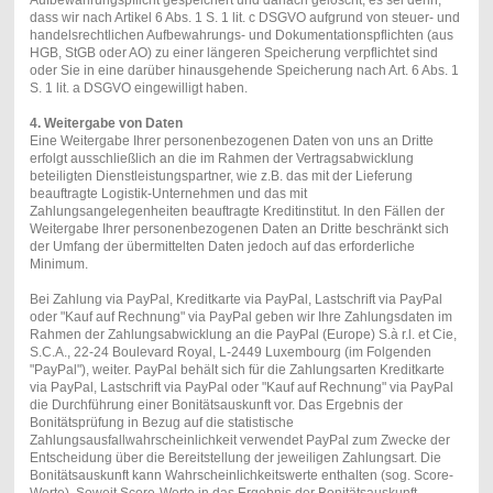
Aufbewahrungspflicht gespeichert und danach gelöscht, es sei denn,
dass wir nach Artikel 6 Abs. 1 S. 1 lit. c DSGVO aufgrund von steuer- und
handelsrechtlichen Aufbewahrungs- und Dokumentationspflichten (aus
HGB, StGB oder AO) zu einer längeren Speicherung verpflichtet sind
oder Sie in eine darüber hinausgehende Speicherung nach Art. 6 Abs. 1
S. 1 lit. a DSGVO eingewilligt haben.
4. Weitergabe von Daten
Eine Weitergabe Ihrer personenbezogenen Daten von uns an Dritte
erfolgt ausschließlich an die im Rahmen der Vertragsabwicklung
beteiligten Dienstleistungspartner, wie z.B. das mit der Lieferung
beauftragte Logistik-Unternehmen und das mit
Zahlungsangelegenheiten beauftragte Kreditinstitut. In den Fällen der
Weitergabe Ihrer personenbezogenen Daten an Dritte beschränkt sich
der Umfang der übermittelten Daten jedoch auf das erforderliche
Minimum.
Bei Zahlung via PayPal, Kreditkarte via PayPal, Lastschrift via PayPal
oder "Kauf auf Rechnung" via PayPal geben wir Ihre Zahlungsdaten im
Rahmen der Zahlungsabwicklung an die PayPal (Europe) S.à r.l. et Cie,
S.C.A., 22-24 Boulevard Royal, L-2449 Luxembourg (im Folgenden
"PayPal"), weiter. PayPal behält sich für die Zahlungsarten Kreditkarte
via PayPal, Lastschrift via PayPal oder "Kauf auf Rechnung" via PayPal
die Durchführung einer Bonitätsauskunft vor. Das Ergebnis der
Bonitätsprüfung in Bezug auf die statistische
Zahlungsausfallwahrscheinlichkeit verwendet PayPal zum Zwecke der
Entscheidung über die Bereitstellung der jeweiligen Zahlungsart. Die
Bonitätsauskunft kann Wahrscheinlichkeitswerte enthalten (sog. Score-