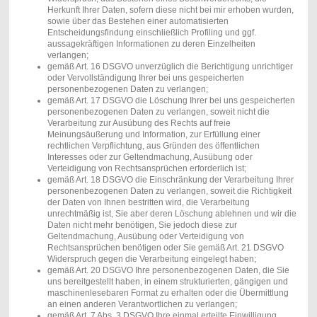
Herkunft Ihrer Daten, sofern diese nicht bei mir erhoben wurden,
sowie über das Bestehen einer automatisierten
Entscheidungsfindung einschließlich Profiling und ggf.
aussagekräftigen Informationen zu deren Einzelheiten
verlangen;
gemäß Art. 16 DSGVO unverzüglich die Berichtigung unrichtiger
oder Vervollständigung Ihrer bei uns gespeicherten
personenbezogenen Daten zu verlangen;
gemäß Art. 17 DSGVO die Löschung Ihrer bei uns gespeicherten
personenbezogenen Daten zu verlangen, soweit nicht die
Verarbeitung zur Ausübung des Rechts auf freie
Meinungsäußerung und Information, zur Erfüllung einer
rechtlichen Verpflichtung, aus Gründen des öffentlichen
Interesses oder zur Geltendmachung, Ausübung oder
Verteidigung von Rechtsansprüchen erforderlich ist;
gemäß Art. 18 DSGVO die Einschränkung der Verarbeitung Ihrer
personenbezogenen Daten zu verlangen, soweit die Richtigkeit
der Daten von Ihnen bestritten wird, die Verarbeitung
unrechtmäßig ist, Sie aber deren Löschung ablehnen und wir die
Daten nicht mehr benötigen, Sie jedoch diese zur
Geltendmachung, Ausübung oder Verteidigung von
Rechtsansprüchen benötigen oder Sie gemäß Art. 21 DSGVO
Widerspruch gegen die Verarbeitung eingelegt haben;
gemäß Art. 20 DSGVO Ihre personenbezogenen Daten, die Sie
uns bereitgestellt haben, in einem strukturierten, gängigen und
maschinenlesebaren Format zu erhalten oder die Übermittlung
an einen anderen Verantwortlichen zu verlangen;
gemäß Art. 7 Abs. 3 DSGVO Ihre einmal erteilte Einwilligung