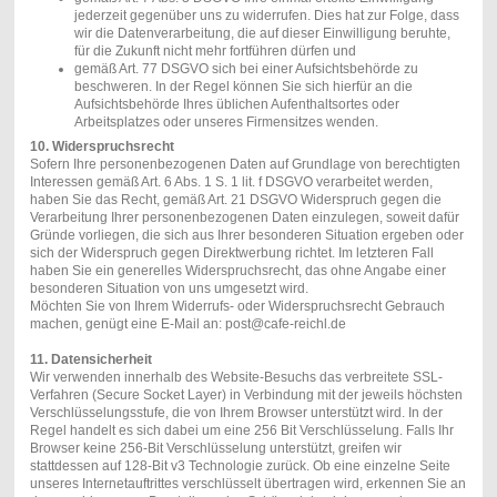
jederzeit gegenüber uns zu widerrufen. Dies hat zur Folge, dass
wir die Datenverarbeitung, die auf dieser Einwilligung beruhte,
für die Zukunft nicht mehr fortführen dürfen und
gemäß Art. 77 DSGVO sich bei einer Aufsichtsbehörde zu
beschweren. In der Regel können Sie sich hierfür an die
Aufsichtsbehörde Ihres üblichen Aufenthaltsortes oder
Arbeitsplatzes oder unseres Firmensitzes wenden.
10. Widerspruchsrecht
Sofern Ihre personenbezogenen Daten auf Grundlage von berechtigten
Interessen gemäß Art. 6 Abs. 1 S. 1 lit. f DSGVO verarbeitet werden,
haben Sie das Recht, gemäß Art. 21 DSGVO Widerspruch gegen die
Verarbeitung Ihrer personenbezogenen Daten einzulegen, soweit dafür
Gründe vorliegen, die sich aus Ihrer besonderen Situation ergeben oder
sich der Widerspruch gegen Direktwerbung richtet. Im letzteren Fall
haben Sie ein generelles Widerspruchsrecht, das ohne Angabe einer
besonderen Situation von uns umgesetzt wird.
Möchten Sie von Ihrem Widerrufs- oder Widerspruchsrecht Gebrauch
machen, genügt eine E-Mail an: post@cafe-reichl.de
11. Datensicherheit
Wir verwenden innerhalb des Website-Besuchs das verbreitete SSL-
Verfahren (Secure Socket Layer) in Verbindung mit der jeweils höchsten
Verschlüsselungsstufe, die von Ihrem Browser unterstützt wird. In der
Regel handelt es sich dabei um eine 256 Bit Verschlüsselung. Falls Ihr
Browser keine 256-Bit Verschlüsselung unterstützt, greifen wir
stattdessen auf 128-Bit v3 Technologie zurück. Ob eine einzelne Seite
unseres Internetauftrittes verschlüsselt übertragen wird, erkennen Sie an