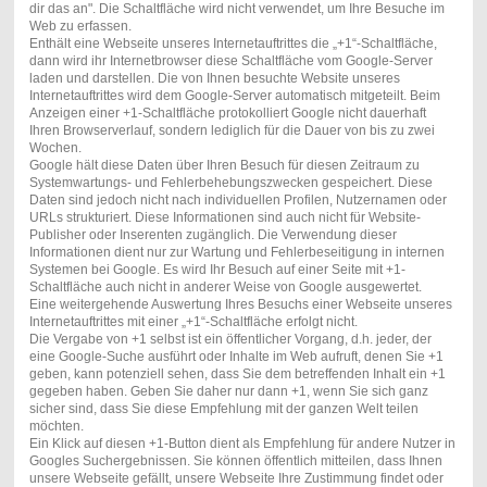
dir das an". Die Schaltfläche wird nicht verwendet, um Ihre Besuche im
Web zu erfassen.
Enthält eine Webseite unseres Internetauftrittes die „+1“-Schaltfläche,
dann wird ihr Internetbrowser diese Schaltfläche vom Google-Server
laden und darstellen. Die von Ihnen besuchte Website unseres
Internetauftrittes wird dem Google-Server automatisch mitgeteilt. Beim
Anzeigen einer +1-Schaltfläche protokolliert Google nicht dauerhaft
Ihren Browserverlauf, sondern lediglich für die Dauer von bis zu zwei
Wochen.
Google hält diese Daten über Ihren Besuch für diesen Zeitraum zu
Systemwartungs- und Fehlerbehebungszwecken gespeichert. Diese
Daten sind jedoch nicht nach individuellen Profilen, Nutzernamen oder
URLs strukturiert. Diese Informationen sind auch nicht für Website-
Publisher oder Inserenten zugänglich. Die Verwendung dieser
Informationen dient nur zur Wartung und Fehlerbeseitigung in internen
Systemen bei Google. Es wird Ihr Besuch auf einer Seite mit +1-
Schaltfläche auch nicht in anderer Weise von Google ausgewertet.
Eine weitergehende Auswertung Ihres Besuchs einer Webseite unseres
Internetauftrittes mit einer „+1“-Schaltfläche erfolgt nicht.
Die Vergabe von +1 selbst ist ein öffentlicher Vorgang, d.h. jeder, der
eine Google-Suche ausführt oder Inhalte im Web aufruft, denen Sie +1
geben, kann potenziell sehen, dass Sie dem betreffenden Inhalt ein +1
gegeben haben. Geben Sie daher nur dann +1, wenn Sie sich ganz
sicher sind, dass Sie diese Empfehlung mit der ganzen Welt teilen
möchten.
Ein Klick auf diesen +1-Button dient als Empfehlung für andere Nutzer in
Googles Suchergebnissen. Sie können öffentlich mitteilen, dass Ihnen
unsere Webseite gefällt, unsere Webseite Ihre Zustimmung findet oder