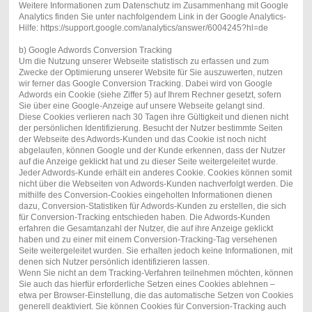
Weitere Informationen zum Datenschutz im Zusammenhang mit Google
Analytics finden Sie unter nachfolgendem Link in der Google Analytics-
Hilfe: https://support.google.com/analytics/answer/6004245?hl=de
b) Google Adwords Conversion Tracking
Um die Nutzung unserer Webseite statistisch zu erfassen und zum
Zwecke der Optimierung unserer Website für Sie auszuwerten, nutzen
wir ferner das Google Conversion Tracking. Dabei wird von Google
Adwords ein Cookie (siehe Ziffer 5) auf Ihrem Rechner gesetzt, sofern
Sie über eine Google-Anzeige auf unsere Webseite gelangt sind.
Diese Cookies verlieren nach 30 Tagen ihre Gültigkeit und dienen nicht
der persönlichen Identifizierung. Besucht der Nutzer bestimmte Seiten
der Webseite des Adwords-Kunden und das Cookie ist noch nicht
abgelaufen, können Google und der Kunde erkennen, dass der Nutzer
auf die Anzeige geklickt hat und zu dieser Seite weitergeleitet wurde.
Jeder Adwords-Kunde erhält ein anderes Cookie. Cookies können somit
nicht über die Webseiten von Adwords-Kunden nachverfolgt werden. Die
mithilfe des Conversion-Cookies eingeholten Informationen dienen
dazu, Conversion-Statistiken für Adwords-Kunden zu erstellen, die sich
für Conversion-Tracking entschieden haben. Die Adwords-Kunden
erfahren die Gesamtanzahl der Nutzer, die auf ihre Anzeige geklickt
haben und zu einer mit einem Conversion-Tracking-Tag versehenen
Seite weitergeleitet wurden. Sie erhalten jedoch keine Informationen, mit
denen sich Nutzer persönlich identifizieren lassen.
Wenn Sie nicht an dem Tracking-Verfahren teilnehmen möchten, können
Sie auch das hierfür erforderliche Setzen eines Cookies ablehnen –
etwa per Browser-Einstellung, die das automatische Setzen von Cookies
generell deaktiviert. Sie können Cookies für Conversion-Tracking auch