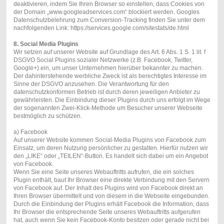
deaktivieren, indem Sie Ihren Browser so einstellen, dass Cookies von
der Domain „www.googleadservices.com“ blockiert werden. Googles
Datenschutzbelehrung zum Conversion-Tracking finden Sie unter dem
nachfolgenden Link: https://services.google.com/sitestats/de.html
8. Social Media Plugins
Wir setzen auf unserer Website auf Grundlage des Art. 6 Abs. 1 S. 1 lit. f
DSGVO Social Plugins sozialer Netzwerke (z.B. Facebook, Twitter,
Google+) ein, um unser Unternehmen hierüber bekannter zu machen.
Der dahinterstehende werbliche Zweck ist als berechtigtes Interesse im
Sinne der DSGVO anzusehen. Die Verantwortung für den
datenschutzkonformen Betrieb ist durch deren jeweiligen Anbieter zu
gewährleisten. Die Einbindung dieser Plugins durch uns erfolgt im Wege
der sogenannten Zwei-Klick-Methode um Besucher unserer Webseite
bestmöglich zu schützen.
a) Facebook
Auf unserer Website kommen Social-Media Plugins von Facebook zum
Einsatz, um deren Nutzung persönlicher zu gestalten. Hierfür nutzen wir
den „LIKE“ oder „TEILEN“-Button. Es handelt sich dabei um ein Angebot
von Facebook.
Wenn Sie eine Seite unseres Webauftritts aufrufen, die ein solches
Plugin enthält, baut Ihr Browser eine direkte Verbindung mit den Servern
von Facebook auf. Der Inhalt des Plugins wird von Facebook direkt an
Ihren Browser übermittelt und von diesem in die Webseite eingebunden.
Durch die Einbindung der Plugins erhält Facebook die Information, dass
Ihr Browser die entsprechende Seite unseres Webauftritts aufgerufen
hat, auch wenn Sie kein Facebook-Konto besitzen oder gerade nicht bei