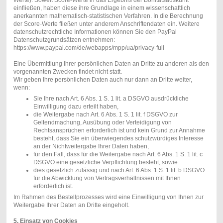
Werte). Soweit Score-Werte in das Ergebnis der Bonitätsauskunft
einfließen, haben diese ihre Grundlage in einem wissenschaftlich
anerkannten mathematisch-statistischen Verfahren. In die Berechnung
der Score-Werte fließen unter anderem Anschriftendaten ein. Weitere
datenschutzrechtliche Informationen können Sie den PayPal
Datenschutzgrundsätzen entnehmen:
https://www.paypal.com/de/webapps/mpp/ua/privacy-full
Eine Übermittlung Ihrer persönlichen Daten an Dritte zu anderen als den
vorgenannten Zwecken findet nicht statt.
Wir geben Ihre persönlichen Daten auch nur dann an Dritte weiter,
wenn:
Sie Ihre nach Art. 6 Abs. 1 S. 1 lit. a DSGVO ausdrückliche
Einwilligung dazu erteilt haben,
die Weitergabe nach Art. 6 Abs. 1 S. 1 lit. f DSGVO zur
Geltendmachung, Ausübung oder Verteidigung von
Rechtsansprüchen erforderlich ist und kein Grund zur Annahme
besteht, dass Sie ein überwiegendes schutzwürdiges Interesse
an der Nichtweitergabe Ihrer Daten haben,
für den Fall, dass für die Weitergabe nach Art. 6 Abs. 1 S. 1 lit. c
DSGVO eine gesetzliche Verpflichtung besteht, sowie
dies gesetzlich zulässig und nach Art. 6 Abs. 1 S. 1 lit. b DSGVO
für die Abwicklung von Vertragsverhältnissen mit Ihnen
erforderlich ist.
Im Rahmen des Bestellprozesses wird eine Einwilligung von Ihnen zur
Weitergabe Ihrer Daten an Dritte eingeholt.
5. Einsatz von Cookies