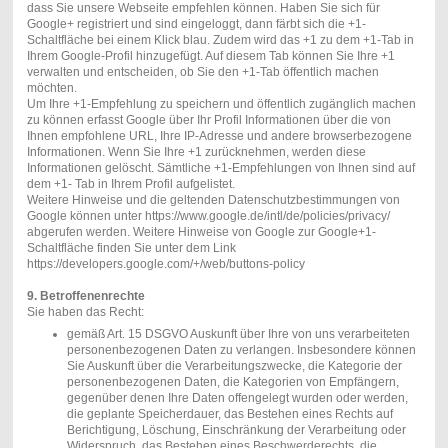
dass Sie unsere Webseite empfehlen können. Haben Sie sich für
Google+ registriert und sind eingeloggt, dann färbt sich die +1-
Schaltfläche bei einem Klick blau. Zudem wird das +1 zu dem +1-Tab in
Ihrem Google-Profil hinzugefügt. Auf diesem Tab können Sie Ihre +1
verwalten und entscheiden, ob Sie den +1-Tab öffentlich machen
möchten.
Um Ihre +1-Empfehlung zu speichern und öffentlich zugänglich machen
zu können erfasst Google über Ihr Profil Informationen über die von
Ihnen empfohlene URL, Ihre IP-Adresse und andere browserbezogene
Informationen. Wenn Sie Ihre +1 zurücknehmen, werden diese
Informationen gelöscht. Sämtliche +1-Empfehlungen von Ihnen sind auf
dem +1- Tab in Ihrem Profil aufgelistet.
Weitere Hinweise und die geltenden Datenschutzbestimmungen von
Google können unter https://www.google.de/intl/de/policies/privacy/
abgerufen werden. Weitere Hinweise von Google zur Google+1-
Schaltfläche finden Sie unter dem Link
https://developers.google.com/+/web/buttons-policy
9. Betroffenenrechte
Sie haben das Recht:
gemäß Art. 15 DSGVO Auskunft über Ihre von uns verarbeiteten
personenbezogenen Daten zu verlangen. Insbesondere können
Sie Auskunft über die Verarbeitungszwecke, die Kategorie der
personenbezogenen Daten, die Kategorien von Empfängern,
gegenüber denen Ihre Daten offengelegt wurden oder werden,
die geplante Speicherdauer, das Bestehen eines Rechts auf
Berichtigung, Löschung, Einschränkung der Verarbeitung oder
Widerspruch, das Bestehen eines Beschwerderechts, die