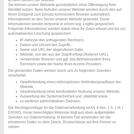
a) Beim Besuch der Website
Sie können unsere Webseite grundsätzlich ohne Offenlegung Ihrer
Identität nutzen. Beim Aufrufen unserer Website werden durch den auf
Ihrem Endgerät zum Einsatz kommenden Browser automatisch
Informationen an den Server unserer Website gesendet. Diese
Informationen werden temporär in einem sog. Logfile gespeichert.
Folgende Informationen werden dabei ohne Ihr Zutun erfasst und bis zur
automatisierten Löschung gespeichert:
IP-Adresse des anfragenden Rechners,
Datum und Uhrzeit des Zugriffs,
Name und URL der abgerufenen Datei,
Website, von der aus der Zugriff erfolgt (Referrer-URL),
verwendeter Browser und ggf. das Betriebssystem Ihres
Rechners sowie der Name Ihres Access-Providers.
Die genannten Daten werden durch uns zu folgenden Zwecken
verarbeitet:
Gewährleistung eines reibungslosen Verbindungsaufbaus der
Website,
Gewährleistung einer komfortablen Nutzung unserer Website,
Auswertung der Systemsicherheit und -stabilität sowie
zu weiteren administrativen Zwecken.
Die Rechtsgrundlage für die Datenverarbeitung ist Art. 6 Abs. 1 S. 1 lit. f
DSGVO. Unser berechtigtes Interesse folgt aus oben aufgelisteten
Zwecken zur Datenerhebung. In keinem Fall verwenden wir die
erhobenen Daten zu dem Zweck, Rückschlüsse auf Ihre Person zu
ziehen.