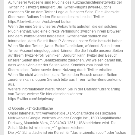
Auf unserer Webseite sind Plugins des Kurznachrichtennetzwerks der
Twitter Inc. (Twitter) integriert. Die Twitter-Plugins (tweet-Button)
erkennen Sie an dem Twitter-Logo auf unserer Seite. Eine Übersicht
über tweet-Buttons finden Sie unter diesem Link bei Twitter:
https://dev.twitter.com/web/tweet-button
Wenn Sie eine Seite unseres Webauftritts aufrufen, die ein solches
Plugin enthält, wird eine direkte Verbindung zwischen Ihrem Browser
und dem Twitter-Server hergestellt. Twitter erhält dadurch die
Information, dass Sie mit Ihrer IP-Adresse unsere Seite besucht haben.
Wenn Sie den Twitter „tweet-Button“ anklicken, während Sie in Ihrem
Twitter-Account eingeloggt sind, können Sie die Inhalte unserer Seiten
auf Ihrem Twitter-Profil verlinken. Dadurch kann Twitter den Besuch
unserer Seiten Ihrem Benutzerkonto zuordnen. Wir weisen darauf hin,
dass wir als Anbieter der Seiten keine Kenntnis vom Inhalt der
übermittelten Daten sowie deren Nutzung durch Twitter erhalten.
Wenn Sie nicht wünschen, dass Twitter den Besuch unserer Seiten
zuordnen kann, loggen Sie sich bitte aus Ihrem Twitter-Benutzerkonto
aus.
Weitere Informationen hierzu finden Sie in der Datenschutzerklärung
von Twitter, welche Sie hier einsehen können:
https://twitter.com/de/privacy
c) Google „+1“-Schaltfläche
Unser Internetauftritt verwendet die „+1“-Schaltfläche des sozialen
Netzwerkes Google, welches von der Google Inc., 1600 Amphitheatre
Parkway, Mountain View, CA 94043-1351, USA betrieben wird. Die
Schaltfläche ist mit einem „+1" gekennzeichnet.
Die „+1“ Schaltfläche ist ein Kürzel für "das ist ziemlich cool" oder "schau