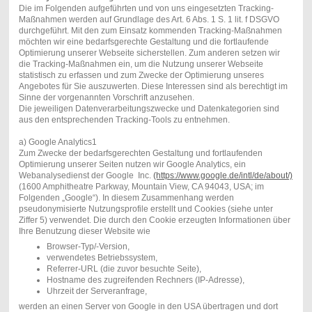
Die im Folgenden aufgeführten und von uns eingesetzten Tracking-
Maßnahmen werden auf Grundlage des Art. 6 Abs. 1 S. 1 lit. f DSGVO
durchgeführt. Mit den zum Einsatz kommenden Tracking-Maßnahmen
möchten wir eine bedarfsgerechte Gestaltung und die fortlaufende
Optimierung unserer Webseite sicherstellen. Zum anderen setzen wir
die Tracking-Maßnahmen ein, um die Nutzung unserer Webseite
statistisch zu erfassen und zum Zwecke der Optimierung unseres
Angebotes für Sie auszuwerten. Diese Interessen sind als berechtigt im
Sinne der vorgenannten Vorschrift anzusehen.
Die jeweiligen Datenverarbeitungszwecke und Datenkategorien sind
aus den entsprechenden Tracking-Tools zu entnehmen.
a) Google Analytics1
Zum Zwecke der bedarfsgerechten Gestaltung und fortlaufenden
Optimierung unserer Seiten nutzen wir Google Analytics, ein
Webanalysedienst der Google Inc.
(https://www.google.de/intl/de/about/)
(1600 Amphitheatre Parkway, Mountain View, CA 94043, USA; im
Folgenden „Google“). In diesem Zusammenhang werden
pseudonymisierte Nutzungsprofile erstellt und Cookies (siehe unter
Ziffer 5) verwendet. Die durch den Cookie erzeugten Informationen über
Ihre Benutzung dieser Website wie
Browser-Typ/-Version,
verwendetes Betriebssystem,
Referrer-URL (die zuvor besuchte Seite),
Hostname des zugreifenden Rechners (IP-Adresse),
Uhrzeit der Serveranfrage,
werden an einen Server von Google in den USA übertragen und dort