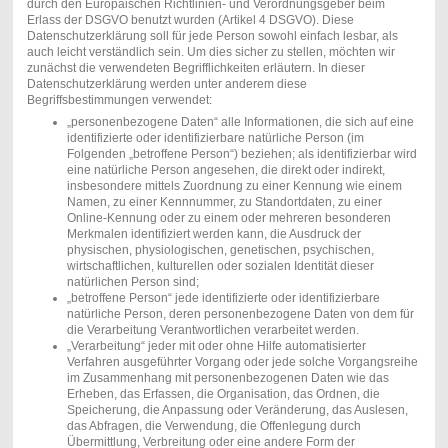
durch den Europäischen Richtlinien- und Verordnungsgeber beim
Erlass der DSGVO benutzt wurden (Artikel 4 DSGVO). Diese
Datenschutzerklärung soll für jede Person sowohl einfach lesbar, als
auch leicht verständlich sein. Um dies sicher zu stellen, möchten wir
zunächst die verwendeten Begrifflichkeiten erläutern. In dieser
Datenschutzerklärung werden unter anderem diese
Begriffsbestimmungen verwendet:
„personenbezogene Daten“ alle Informationen, die sich auf eine
identifizierte oder identifizierbare natürliche Person (im
Folgenden „betroffene Person“) beziehen; als identifizierbar wird
eine natürliche Person angesehen, die direkt oder indirekt,
insbesondere mittels Zuordnung zu einer Kennung wie einem
Namen, zu einer Kennnummer, zu Standortdaten, zu einer
Online-Kennung oder zu einem oder mehreren besonderen
Merkmalen identifiziert werden kann, die Ausdruck der
physischen, physiologischen, genetischen, psychischen,
wirtschaftlichen, kulturellen oder sozialen Identität dieser
natürlichen Person sind;
„betroffene Person“ jede identifizierte oder identifizierbare
natürliche Person, deren personenbezogene Daten von dem für
die Verarbeitung Verantwortlichen verarbeitet werden.
„Verarbeitung“ jeder mit oder ohne Hilfe automatisierter
Verfahren ausgeführter Vorgang oder jede solche Vorgangsreihe
im Zusammenhang mit personenbezogenen Daten wie das
Erheben, das Erfassen, die Organisation, das Ordnen, die
Speicherung, die Anpassung oder Veränderung, das Auslesen,
das Abfragen, die Verwendung, die Offenlegung durch
Übermittlung, Verbreitung oder eine andere Form der